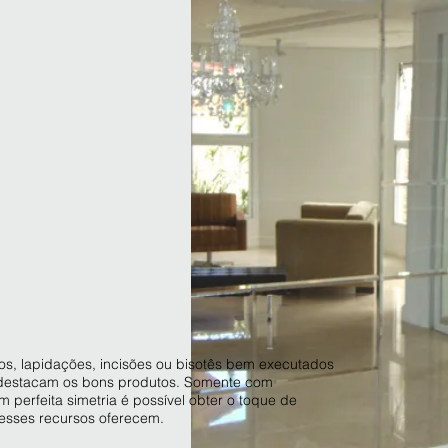
os, lapidações, incisões ou bisotês bem executados
 destacam os bons produtos. Somente com
perfeita simetria é possível obter o toque de
 esses recursos oferecem.