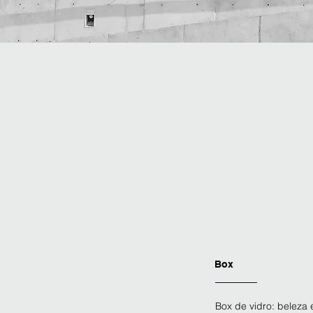
Box
Box de vidro: beleza