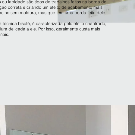
 ou lapidado são tipos de trabalhos feitos na borda de
ão correta e criando um efeito de acabamento mais
spelho sem moldura, mas que tem uma borda feita dele
técnica bisotê, é caracterizada pelo efeito chanfrado,
ra delicada a ele. Por isso, geralmente custa mais
nais.